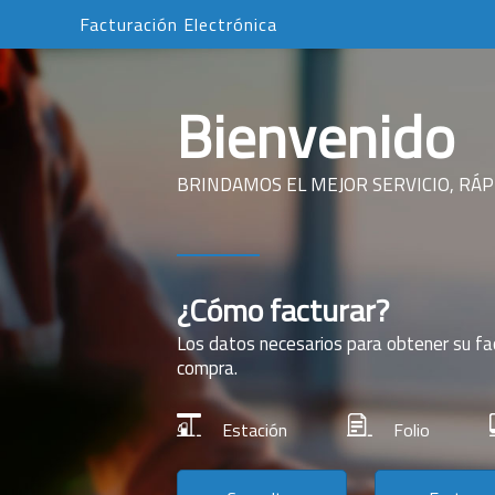
Facturación Electrónica
Bienvenido
BRINDAMOS EL MEJOR SERVICIO, RÁPI
¿Cómo facturar?
Los datos necesarios para obtener su fa
compra.
Estación
Folio