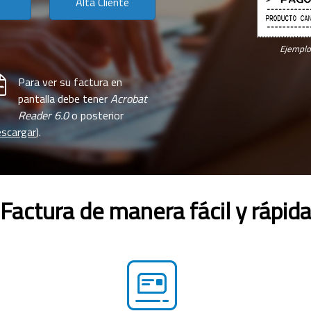
Alta Cliente
Ejemplo 
Para ver su factura en
pantalla debe tener
Acrobat
Reader 6.0
o posterior
scargar
).
Factura de manera fácil y rápid